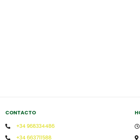
CIO
PARTICULARES
EMPRESAS
REFERENCIAS
CONTACTO
H
+34 968334486
+34 663711588