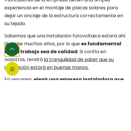
experiencia en el montaje de placas solares para
dejar un anclaje de la estructura correctamente en
su tejado.
Sabemos que una instalación fotovoltaica estará ahí
durante muchos años, por lo que
es fundamental
que el trabajo sea de calidad
. Si confía en
nosotros, tendrá
la tranquilidad de saber que su
instalación estará en buenas manos.
En resumen,
elegir una empresa instaladora que
no subcontrata a otras empresas
significa que
tendrá la atención personalizada de un
Ingeniero eléctrico experto en fotovoltaica
, una
visita en persona para un diseño personalizado y
montadores experimentados que garantizarán la
calidad del trabajo. Confíe en nosotros para obtener