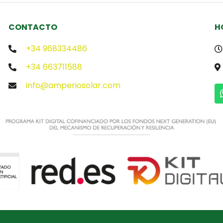
CONTACTO
H
+34 968334486
+34 663711588
info@amperiosolar.com