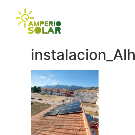
INI
instalacion_A