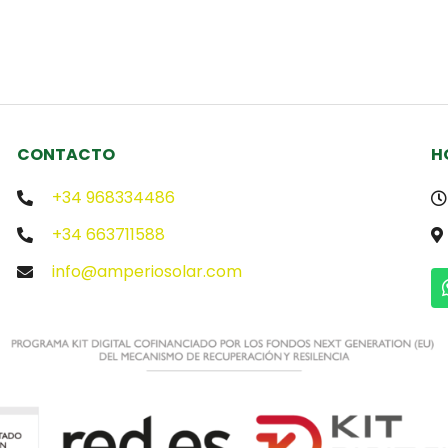
CONTACTO
H
+34 968334486
+34 663711588
info@amperiosolar.com